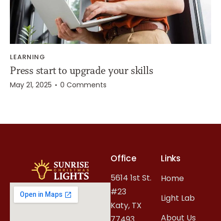
LEARNING
Press start to upgrade your skills
May 21, 2025
0
Comments
Office
Links
5614 1st St.
Home
#23
Light Lab
Katy, TX
About Us
77493