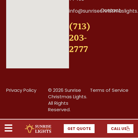
Contact
info@sunrisechristmaslight
(713)
203-
2777
Privacy Policy
© 2026 Sunrise
Terms of Service
Christmas Lights.
All Rights
Reserved.
GET QUOTE
CALL US