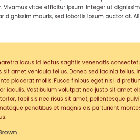
r. Vivamus vitae efficitur ipsum. Integer ut dignissim
ar dignissim mauris, sed lobortis ipsum auctor at. A
retra lacus id lectus sagittis venenatis consectet
s sit amet vehicula tellus. Donec sed lacinia tellus. 
te placerat mollis. Fusce finibus eget nisl id pretiu
or iaculis. Vestibulum volutpat nec justo sit amet 
tortor, facilisis nec risus sit amet, pellentesque pulv
s natoque penatibus et magnis dis parturient monte
us.
Brown