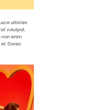
sce ultricies
rat volutpat.
na non enim
m et. Donec