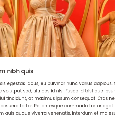
m nibh quis
is egestas lacus, eu pulvinar nunc varius dapibus. N
 volutpat sed, ultrices id nisi. Fusce id tristique ips
 dui tincidunt, at maximus ipsum consequat. Cras nec
c, posuere tortor. Pellentesque commodo tortor eget 
em quis augue viverra venenatis. Interdum et mal