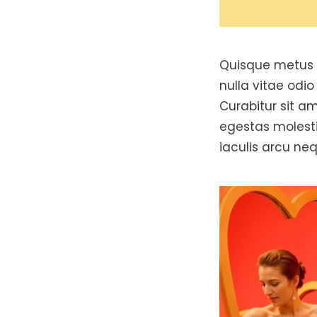
Quisque metus m
nulla vitae odio
Curabitur sit am
egestas molestie
iaculis arcu nequ