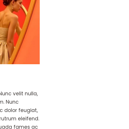
unc velit nulla,
um. Nunc
 dolor feugiat,
rutrum eleifend.
esuada fames ac