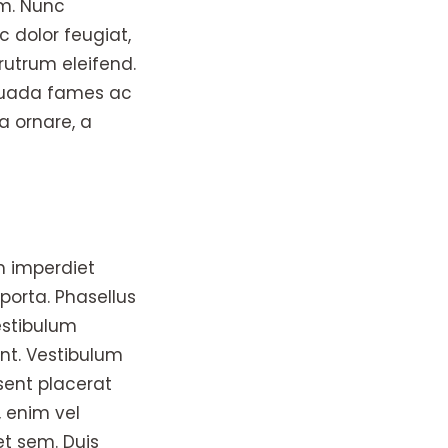
um. Nunc
 dolor feugiat,
rutrum eleifend.
esuada fames ac
a ornare, a
m imperdiet
 porta. Phasellus
estibulum
unt. Vestibulum
sent placerat
, enim vel
et sem. Duis