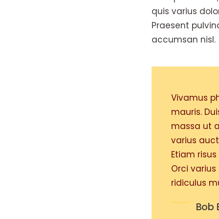
quis varius dolo
Praesent pulvin
accumsan nisl.
Vivamus pha
mauris. Dui
massa ut an
varius auct
Etiam risus 
Orci variu
ridiculus m
Bob 