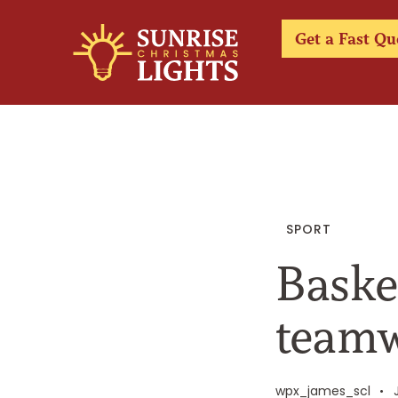
Get a Fast Qu
SPORT
Basket
teamw
wpx_james_scl