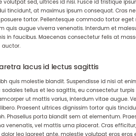
 volutpat sed, ultrices id nisi. Fusce id tristique ips
 dui tincidunt, at maximus ipsum consequat. Cras nec
c, posuere tortor. Pellentesque commodo tortor eget 
em quis augue viverra venenatis. Interdum et mal
is in faucibus. Maecenas consectetur felis at mass
 auctor.
etra lacus id lectus sagittis
bh quis molestie blandit. Suspendisse id nisi at eni
 sodales tellus et leo sagittis, eu consectetur turpis
mcorper ut mattis varius, interdum vitae augue. V
ibero. Praesent ultrices dignissim tortor quis tincid
bh. Phasellus porta blandit sem at elementum. Prae
a venenatis, vel mattis urna placerat. Cras efficitur
a, dolor leo laoreet ante, molestie volutpat eros eros 