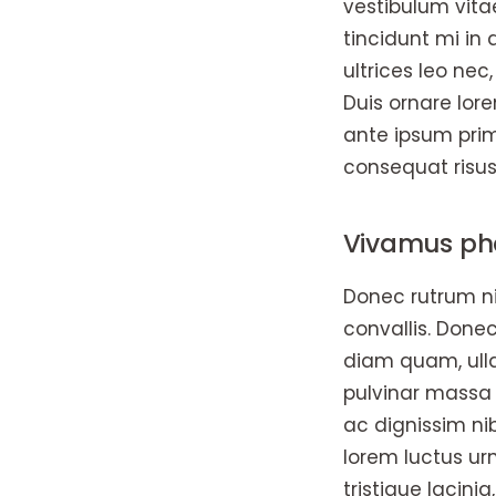
vestibulum vitae
tincidunt mi in
ultrices leo ne
Duis ornare lor
ante ipsum prim
consequat risus
Vivamus phar
Donec rutrum ni
convallis. Donec
diam quam, ulla
pulvinar massa l
ac dignissim ni
lorem luctus urn
tristique lacini