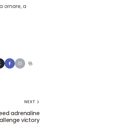
a ornare, a
NEXT
peed adrenaline
allenge victory