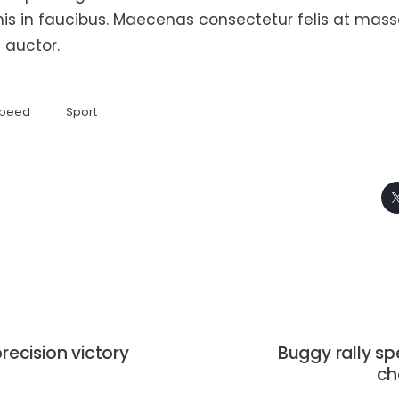
is in faucibus. Maecenas consectetur felis at mass
 auctor.
peed
Sport
recision victory
Buggy rally s
ch