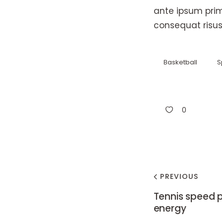
ante ipsum prim
consequat risus
Basketball
S
0
PREVIOUS
Tennis speed p
energy