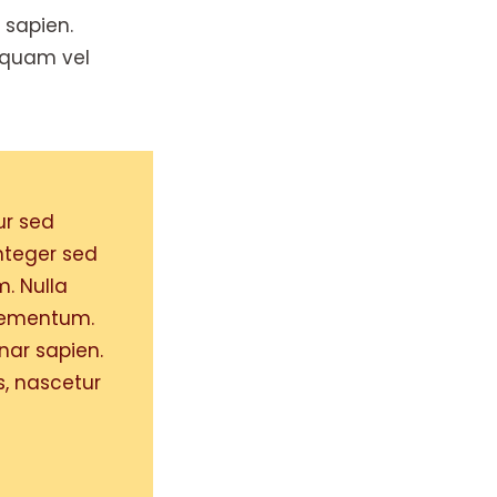
 sapien.
liquam vel
ur sed
Integer sed
m. Nulla
elementum.
inar sapien.
s, nascetur