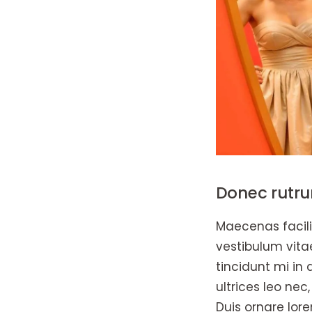
Donec rutru
Maecenas facilis
vestibulum vitae
tincidunt mi in
ultrices leo ne
Duis ornare lor