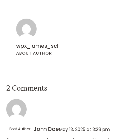
wpx_james_scl
ABOUT AUTHOR
2 Comments
John Doe
Post Author
May 13, 2025
at
3:28 pm