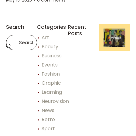
Search
Categories
Recent
Posts
Art
SPORT
Beauty
R
Business
u
n
Events
n
Fashion
i
Graphic
n
g
Learning
s
Neurovision
p
e
News
e
Retro
d
e
Sport
n